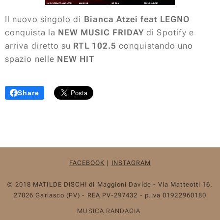
Il nuovo singolo di
Bianca Atzei feat LEGNO
conquista la
NEW MUSIC FRIDAY
di Spotify e
arriva diretto su
RTL 102.5
conquistando uno
spazio nelle
NEW HIT
Share
FACEBOOK
|
INSTAGRAM
© 2018
MATILDE DISCHI
di Maggioni Davide - Via Matteotti 16,
27026 Garlasco (PV) -
REA PV-297432 -
p.iva 01922960180
MUSICA RANDAGIA