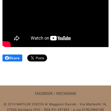
Share
FACEBOOK
|
INSTAGRAM
© 2018
MATILDE DISCHI
di Maggioni Davide - Via Matteotti 16,
27026 Garlasco (PV) -
REA PV-297432 -
p.iva 01922960180