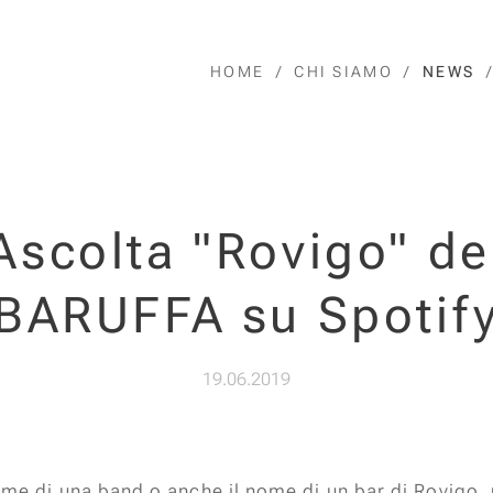
HOME
CHI SIAMO
NEWS
Ascolta "Rovigo" de
BARUFFA su Spotif
19.06.2019
nome di una band o anche il nome di un bar di Rovigo, 