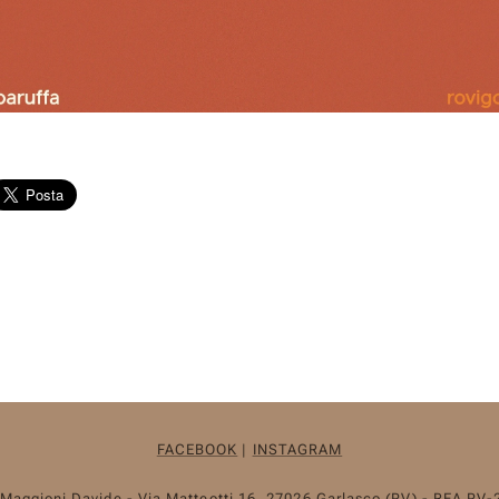
FACEBOOK
|
INSTAGRAM
 Maggioni Davide - Via Matteotti 16, 27026 Garlasco (PV) -
REA PV-