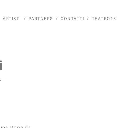
ARTISTI
PARTNERS
CONTATTI
TEATRO18
i
y
una storia da