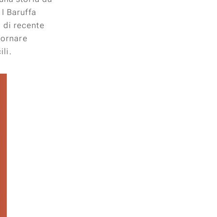
I Baruffa
 di recente
 tornare
ili.